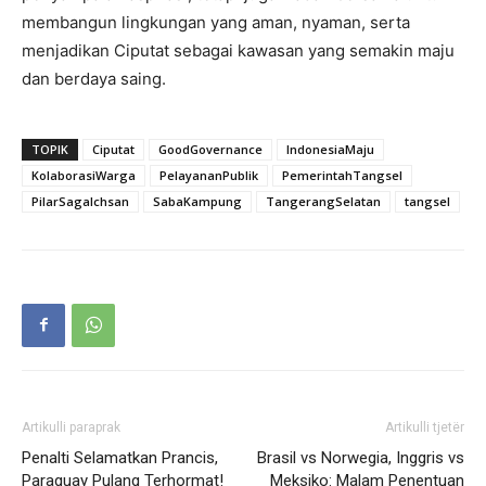
membangun lingkungan yang aman, nyaman, serta
menjadikan Ciputat sebagai kawasan yang semakin maju
dan berdaya saing.
TOPIK
Ciputat
GoodGovernance
IndonesiaMaju
KolaborasiWarga
PelayananPublik
PemerintahTangsel
PilarSagaIchsan
SabaKampung
TangerangSelatan
tangsel
Artikulli paraprak
Artikulli tjetër
Penalti Selamatkan Prancis,
Brasil vs Norwegia, Inggris vs
Paraguay Pulang Terhormat!
Meksiko: Malam Penentuan