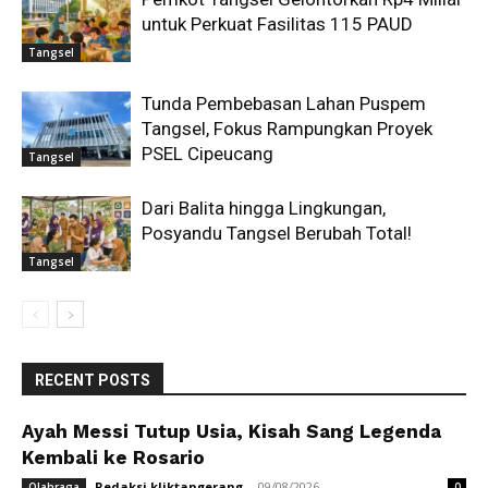
untuk Perkuat Fasilitas 115 PAUD
Tangsel
Tunda Pembebasan Lahan Puspem
Tangsel, Fokus Rampungkan Proyek
PSEL Cipeucang
Tangsel
Dari Balita hingga Lingkungan,
Posyandu Tangsel Berubah Total!
Tangsel
RECENT POSTS
Ayah Messi Tutup Usia, Kisah Sang Legenda
Kembali ke Rosario
Redaksi kliktangerang
-
09/08/2026
Olahraga
0