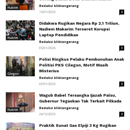
Redaksi kliktangerang
Hukrim
15/01/2026
0
Didakwa Rugikan Negara Rp 2,1 Triliun,
Nadiem Makarim Terseret Korupsi
Laptop Pendidikan
Hukrim
Redaksi kliktangerang
05/01/2026
0
Polisi Ringkus Pelaku Pembunuhan Anak
Politisi PKS Cilegon, Motif Masih
Misterius
Cilegon
Redaksi kliktangerang
03/01/2026
0
Wagub Babel Tersangka Ijazah Palsu,
Gubernur Tegaskan Tak Terkait Pilkada
Redaksi kliktangerang
Hukrim
26/12/2025
0
Praktik Sunat Gas Elpiji 3 Kg Rugikan