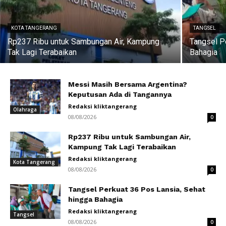
KOTA TANGERANG
TANGSEL
Rp237 Ribu untuk Sambungan Air, Kampung
Tangsel P
Tak Lagi Terabaikan
Bahagia
Messi Masih Bersama Argentina?
Keputusan Ada di Tangannya
Redaksi kliktangerang
Olahraga
08/08/2026
0
Rp237 Ribu untuk Sambungan Air,
Kampung Tak Lagi Terabaikan
Redaksi kliktangerang
Kota Tangerang
08/08/2026
0
Tangsel Perkuat 36 Pos Lansia, Sehat
hingga Bahagia
Redaksi kliktangerang
Tangsel
08/08/2026
0