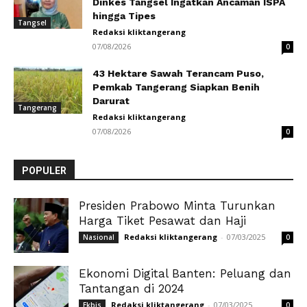
Dinkes Tangsel Ingatkan Ancaman ISPA
hingga Tipes
Tangsel
Redaksi kliktangerang
07/08/2026
0
43 Hektare Sawah Terancam Puso,
Pemkab Tangerang Siapkan Benih
Darurat
Tangerang
Redaksi kliktangerang
07/08/2026
0
POPULER
Presiden Prabowo Minta Turunkan
Harga Tiket Pesawat dan Haji
Redaksi kliktangerang
-
07/03/2025
Nasional
0
Ekonomi Digital Banten: Peluang dan
Tantangan di 2024
Redaksi kliktangerang
-
07/03/2025
Ekbis
0