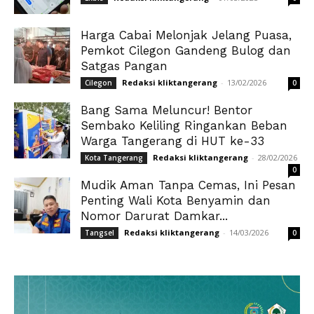
Harga Cabai Melonjak Jelang Puasa,
Pemkot Cilegon Gandeng Bulog dan
Satgas Pangan
Redaksi kliktangerang
-
13/02/2026
Cilegon
0
Bang Sama Meluncur! Bentor
Sembako Keliling Ringankan Beban
Warga Tangerang di HUT ke-33
Redaksi kliktangerang
-
28/02/2026
Kota Tangerang
0
Mudik Aman Tanpa Cemas, Ini Pesan
Penting Wali Kota Benyamin dan
Nomor Darurat Damkar...
Redaksi kliktangerang
-
14/03/2026
Tangsel
0