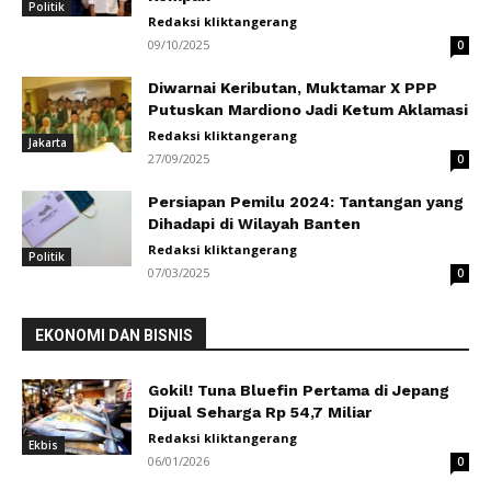
Politik
Redaksi kliktangerang
09/10/2025
0
Diwarnai Keributan, Muktamar X PPP
Putuskan Mardiono Jadi Ketum Aklamasi
Redaksi kliktangerang
Jakarta
27/09/2025
0
Persiapan Pemilu 2024: Tantangan yang
Dihadapi di Wilayah Banten
Redaksi kliktangerang
Politik
07/03/2025
0
EKONOMI DAN BISNIS
Gokil! Tuna Bluefin Pertama di Jepang
Dijual Seharga Rp 54,7 Miliar
Redaksi kliktangerang
Ekbis
06/01/2026
0