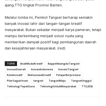
ajang TTG tingkat Provinsi Banten.
Melalui lomba ini, Pemkot Tangsel berharap semakin
banyak inovasi lahir dari tangan-tangan kreatif
masyarakat. Bukan sekadar menjadi karya pameran, tetapi
mampu berkembang menjadi solusi nyata yang
memberikan dampak positif bagi pembangunan daerah
dan kesejahteraan masyarakat. (red)
TOPIK
AnakMudaKreatif
BappelitbangdaTangsel
InovasiDaerah
InovasiIndonesia
InovasiTangsel
KotaInovatif
MahasiswaKreatif
PelajarBerprestasi
PilarSagaIchsan
tangsel
TangselMaju
TangselUnggul
TeknologiTepatGuna
TeknologiUntukMasyarakat
TTG2026