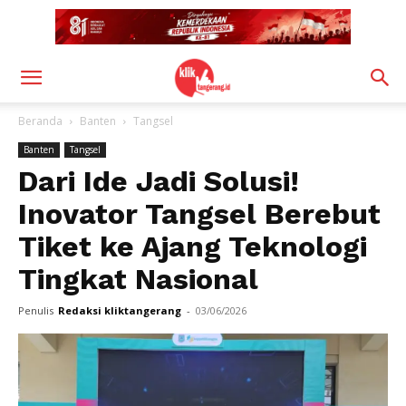
Beranda
Banten
Tangsel
Banten
Tangsel
Dari Ide Jadi Solusi!
Inovator Tangsel Berebut
Tiket ke Ajang Teknologi
Tingkat Nasional
Penulis
Redaksi kliktangerang
-
03/06/2026