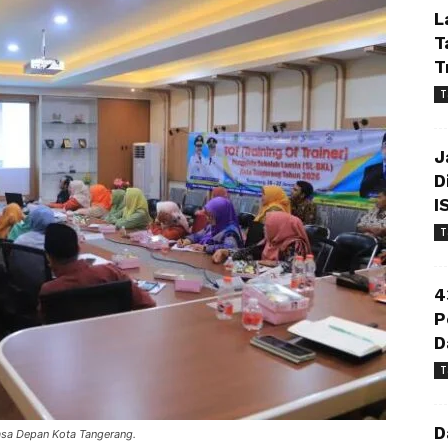
L
T
T
T
J
D
I
T
4
P
D
T
D
asa Depan Kota Tangerang.