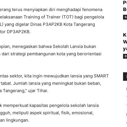
P
B
rang terus menyiapkan diri menghadapi fenomena
laksanaan Training of Trainer (TOT) bagi pengelola
K
KL) yang digelar Dinas P3AP2KB Kota Tangerang
antor DP3AP2KB.
K
W
opian, menegaskan bahwa Sekolah Lansia bukan
y
 dari strategi pembangunan kota yang berorientasi
B
intas sektor, kita ingin mewujudkan lansia yang SMART
artabat. Jumlah lansia yang meningkat bukan beban,
 Tangerang,” ujar Tihar.
tuk memperkuat kapasitas pengelola sekolah lansia
uh, meliputi aspek spiritual, fisik, emosional,
dan lingkungan.