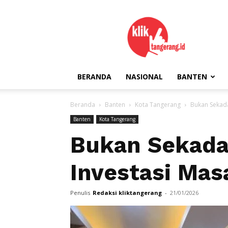
kliktangerang.id
BERANDA
NASIONAL
BANTEN
Beranda
Banten
Kota Tangerang
Bukan Sekada
Banten
Kota Tangerang
Bukan Sekadar
Investasi Mas
Penulis
Redaksi kliktangerang
-
21/01/2026