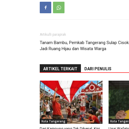
Artikulli paraprak
Tanam Bambu, Pemkab Tangerang Sulap Cisok
Jadi Ruang Hijau dan Wisata Warga
ARTIKEL TERKAIT
DARI PENULIS
Kota Tangerang
Kota Tange
Dari Kampung yang Tak Dikenal, Kini
Usai Wafatn