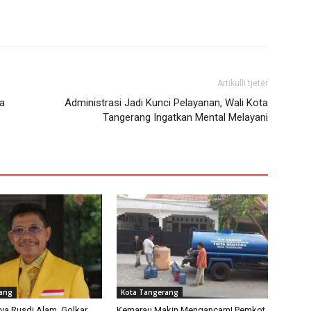
Artikulli tjetër
a
Administrasi Jadi Kunci Pelayanan, Wali Kota
Tangerang Ingatkan Mental Melayani
rang
Kota Tangerang
ya Rusdi Alam, Golkar
Kemarau Makin Mengancam! Pemkot