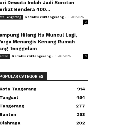
uri Dewata Indah Jadi Sorotan
erkat Bendera 400...
Redaksi kliktangerang
-
06/08/2026
ota Tangerang
0
ampung Hilang Itu Muncul Lagi,
arga Menangis Kenang Rumah
ang Tenggelam
Redaksi kliktangerang
-
06/08/2026
anten
0
POPULAR CATEGORIES
Kota Tangerang
914
Tangsel
454
Tangerang
277
Banten
253
Olahraga
202