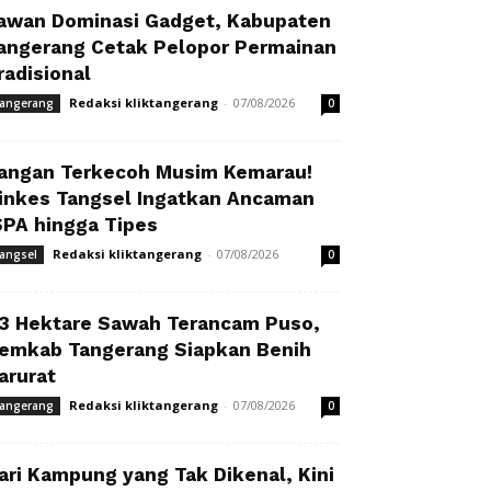
awan Dominasi Gadget, Kabupaten
angerang Cetak Pelopor Permainan
radisional
Redaksi kliktangerang
-
07/08/2026
angerang
0
angan Terkecoh Musim Kemarau!
inkes Tangsel Ingatkan Ancaman
SPA hingga Tipes
Redaksi kliktangerang
-
07/08/2026
angsel
0
3 Hektare Sawah Terancam Puso,
emkab Tangerang Siapkan Benih
arurat
Redaksi kliktangerang
-
07/08/2026
angerang
0
ari Kampung yang Tak Dikenal, Kini