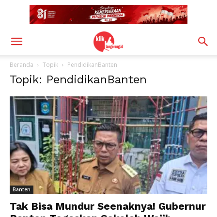
Beranda
Topik
PendidikanBanten
Topik: PendidikanBanten
Banten
Tak Bisa Mundur Seenaknya! Gubernur