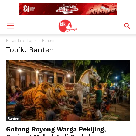
Beranda
Topik
Banten
Topik: Banten
Banten
Gotong Royong Warga Pekijing,