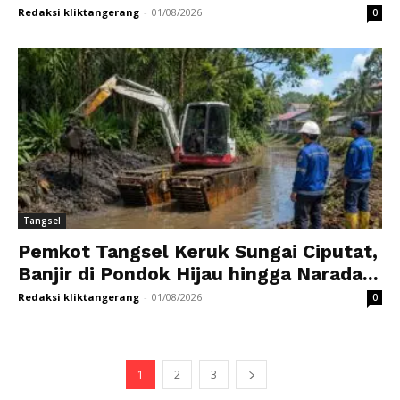
Redaksi kliktangerang
-
01/08/2026
0
Tangsel
Pemkot Tangsel Keruk Sungai Ciputat,
Banjir di Pondok Hijau hingga Narada...
Redaksi kliktangerang
-
01/08/2026
0
1
2
3