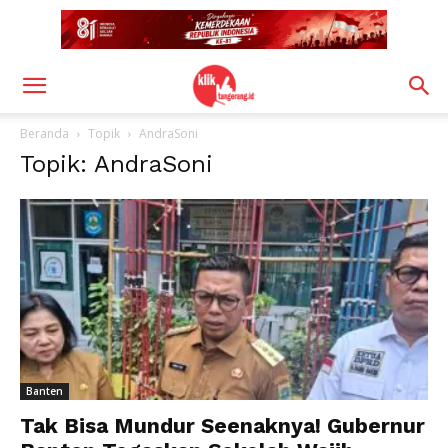
Beranda
Topik
AndraSoni
Topik: AndraSoni
Banten
Tak Bisa Mundur Seenaknya! Gubernur