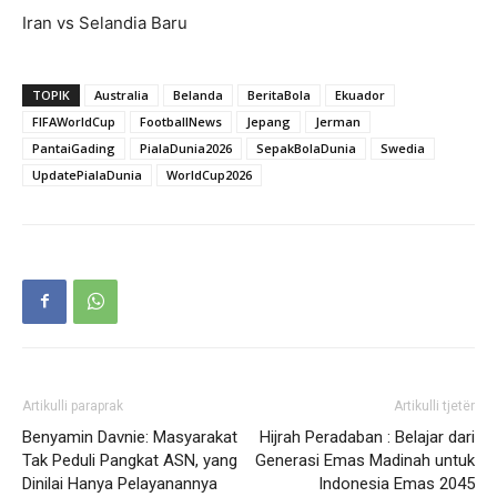
Iran vs Selandia Baru
TOPIK
Australia
Belanda
BeritaBola
Ekuador
FIFAWorldCup
FootballNews
Jepang
Jerman
PantaiGading
PialaDunia2026
SepakBolaDunia
Swedia
UpdatePialaDunia
WorldCup2026
Artikulli paraprak
Artikulli tjetër
Benyamin Davnie: Masyarakat
Hijrah Peradaban : Belajar dari
Tak Peduli Pangkat ASN, yang
Generasi Emas Madinah untuk
Dinilai Hanya Pelayanannya
Indonesia Emas 2045