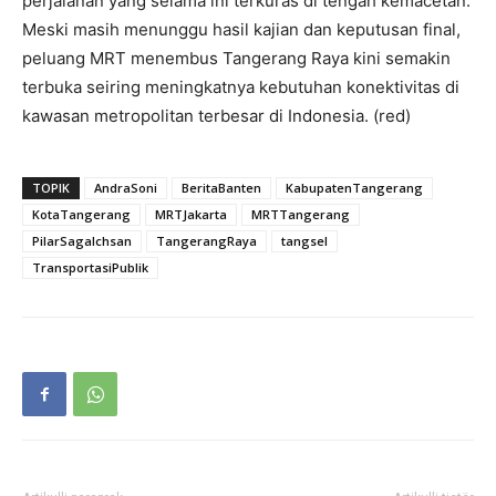
perjalanan yang selama ini terkuras di tengah kemacetan.
Meski masih menunggu hasil kajian dan keputusan final,
peluang MRT menembus Tangerang Raya kini semakin
terbuka seiring meningkatnya kebutuhan konektivitas di
kawasan metropolitan terbesar di Indonesia. (red)
TOPIK
AndraSoni
BeritaBanten
KabupatenTangerang
KotaTangerang
MRTJakarta
MRTTangerang
PilarSagaIchsan
TangerangRaya
tangsel
TransportasiPublik