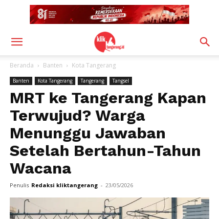
Beranda
Banten
Kota Tangerang
Banten
Kota Tangerang
Tangerang
Tangsel
MRT ke Tangerang Kapan
Terwujud? Warga
Menunggu Jawaban
Setelah Bertahun-Tahun
Wacana
Penulis
Redaksi kliktangerang
-
23/05/2026