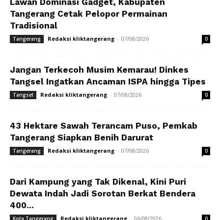
Lawan Dominasi Gadget, Kabupaten
Tangerang Cetak Pelopor Permainan
Tradisional
Redaksi kliktangerang
-
07/08/2026
Tangerang
0
Jangan Terkecoh Musim Kemarau! Dinkes
Tangsel Ingatkan Ancaman ISPA hingga Tipes
Redaksi kliktangerang
-
07/08/2026
Tangsel
0
43 Hektare Sawah Terancam Puso, Pemkab
Tangerang Siapkan Benih Darurat
Redaksi kliktangerang
-
07/08/2026
Tangerang
0
Dari Kampung yang Tak Dikenal, Kini Puri
Dewata Indah Jadi Sorotan Berkat Bendera
400...
Redaksi kliktangerang
-
06/08/2026
Kota Tangerang
0