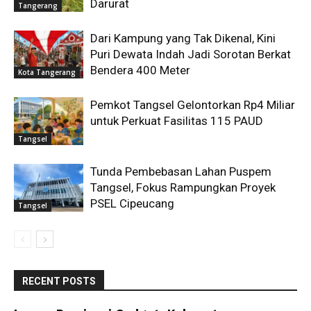
Darurat
Tangerang
Dari Kampung yang Tak Dikenal, Kini
Puri Dewata Indah Jadi Sorotan Berkat
Bendera 400 Meter
Kota Tangerang
Pemkot Tangsel Gelontorkan Rp4 Miliar
untuk Perkuat Fasilitas 115 PAUD
Tangsel
Tunda Pembebasan Lahan Puspem
Tangsel, Fokus Rampungkan Proyek
PSEL Cipeucang
Tangsel
RECENT POSTS