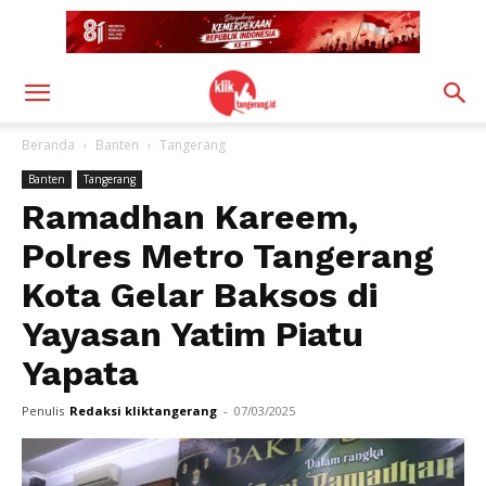
Beranda
Banten
Tangerang
Banten
Tangerang
Ramadhan Kareem,
Polres Metro Tangerang
Kota Gelar Baksos di
Yayasan Yatim Piatu
Yapata
Penulis
Redaksi kliktangerang
-
07/03/2025