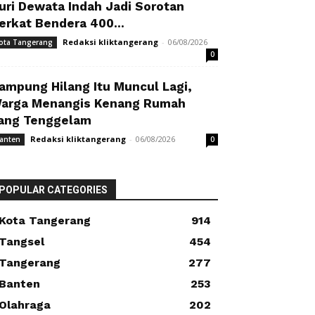
uri Dewata Indah Jadi Sorotan
erkat Bendera 400...
Redaksi kliktangerang
-
06/08/2026
ota Tangerang
0
ampung Hilang Itu Muncul Lagi,
arga Menangis Kenang Rumah
ang Tenggelam
Redaksi kliktangerang
-
06/08/2026
anten
0
POPULAR CATEGORIES
Kota Tangerang
914
Tangsel
454
Tangerang
277
Banten
253
Olahraga
202