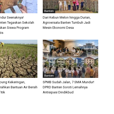
Banten
ndur Seenaknya!
Dari Kebun Melon hingga Durian,
nten Tegaskan Sekolah
Agrowisata Banten Tumbuh Jadi
skan Siswa Program
Mesin Ekonomi Desa
tis
Banten
pung Kekeringan,
SPMB Sudah Jalan, 7 SMA Mundur!
rahkan Bantuan Air Bersih
DPRD Banten Soroti Lemahnya
itik
Antisipasi Dindikbud