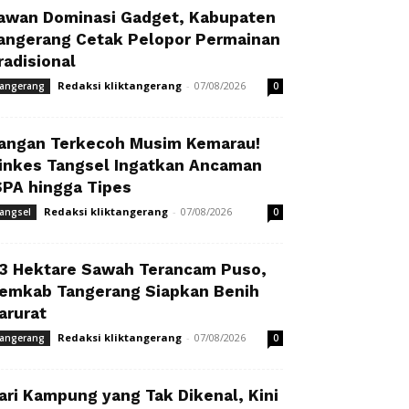
awan Dominasi Gadget, Kabupaten
angerang Cetak Pelopor Permainan
radisional
Redaksi kliktangerang
-
07/08/2026
angerang
0
angan Terkecoh Musim Kemarau!
inkes Tangsel Ingatkan Ancaman
SPA hingga Tipes
Redaksi kliktangerang
-
07/08/2026
angsel
0
3 Hektare Sawah Terancam Puso,
emkab Tangerang Siapkan Benih
arurat
Redaksi kliktangerang
-
07/08/2026
angerang
0
ari Kampung yang Tak Dikenal, Kini