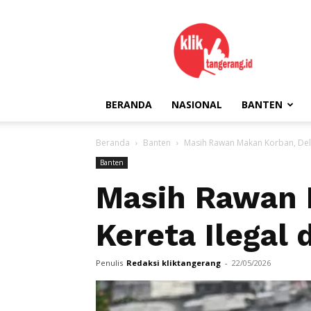
kliktangerang.id
BERANDA
NASIONAL
BANTEN
Beranda
Banten
Masih Rawan Makan Korban, Delap
Banten
Masih Rawan 
Kereta Ilegal 
Penulis
Redaksi kliktangerang
-
22/05/2026