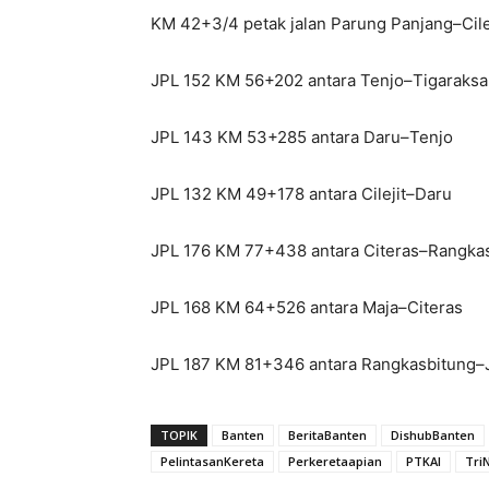
KM 42+3/4 petak jalan Parung Panjang–Cile
JPL 152 KM 56+202 antara Tenjo–Tigaraksa
JPL 143 KM 53+285 antara Daru–Tenjo
JPL 132 KM 49+178 antara Cilejit–Daru
JPL 176 KM 77+438 antara Citeras–Rangka
JPL 168 KM 64+526 antara Maja–Citeras
JPL 187 KM 81+346 antara Rangkasbitung–J
TOPIK
Banten
BeritaBanten
DishubBanten
PelintasanKereta
Perkeretaapian
PTKAI
Tri