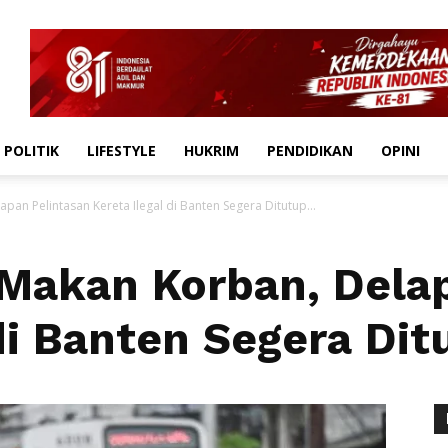
POLITIK
LIFESTYLE
HUKRIM
PENDIDIKAN
OPINI
an Pelintasan Kereta Ilegal di Banten Segera Ditutup...
Makan Korban, Delap
di Banten Segera Dit