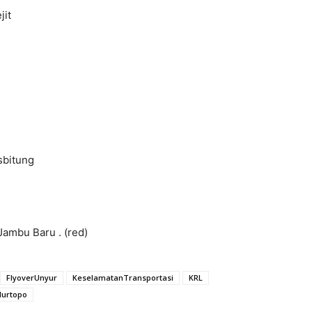
jit
sbitung
ambu Baru . (red)
FlyoverUnyur
KeselamatanTransportasi
KRL
Nurtopo