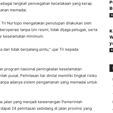
P
n sebagai langkah pencegahan kecelakaan yang kerap
B
gamanan memadai.
K
, Tri Nurtopo mengatakan penutupan dilakukan oleh
eroperasi tanpa izin resmi, tidak dijaga petugas, serta
K
dar keselamatan minimum.
W
y
 dan tidak berpalang pintu,” ujar Tri kepada
B
an program nasional peningkatan keselamatan
h pusat. Pelintasan liar dinilai memiliki tingkat risiko
t tanpa adanya sistem pengamanan yang memadai untuk
ruas jalan yang menjadi kewenangan Pemerintah
terdapat 24 pelintasan sebidang di jalan provinsi yang