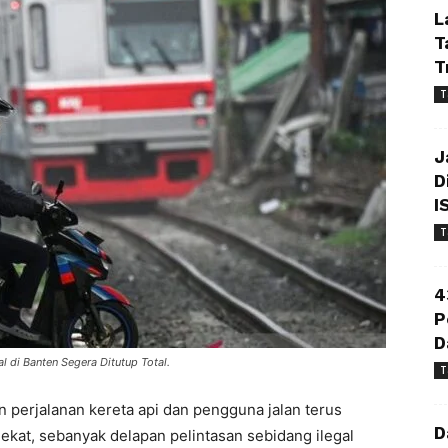
L
T
T
T
J
D
I
T
4
P
D
 di Banten Segera Ditutup Total.
T
perjalanan kereta api dan pengguna jalan terus
D
dekat, sebanyak delapan pelintasan sebidang ilegal