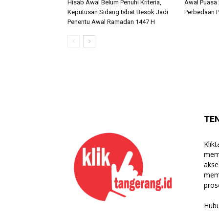
Hisab Awal Belum Penuhi Kriteria,
Awal Puasa 2
Keputusan Sidang Isbat Besok Jadi
Perbedaan P
Penentu Awal Ramadan 1447 H
TE
Klik
memb
akse
mema
pros
Hubu