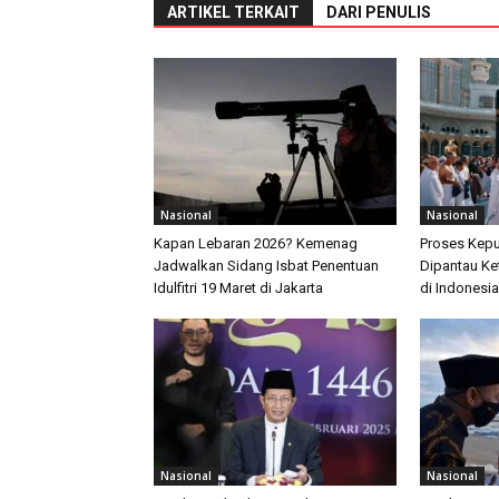
ARTIKEL TERKAIT
DARI PENULIS
Nasional
Nasional
Kapan Lebaran 2026? Kemenag
Proses Kep
Jadwalkan Sidang Isbat Penentuan
Dipantau Ket
Idulfitri 19 Maret di Jakarta
di Indonesia
Nasional
Nasional