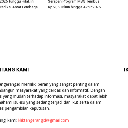
026 Tunggu Hilal, Ini
Serapan Program MBG Tembus
rediksi Antar Lembaga
Rp51,5 Triliun hingga Akhir 2025
NTANG KAMI
I
tangerang.id memiliki peran yang sangat penting dalam
angun masyarakat yang cerdas dan informatif. Dengan
s yang mudah terhadap informasi, masyarakat dapat lebih
hami isu-isu yang sedang terjadi dan ikut serta dalam
es pengambilan keputusan.
ngi kami:
kliktangerangid@gmail.com