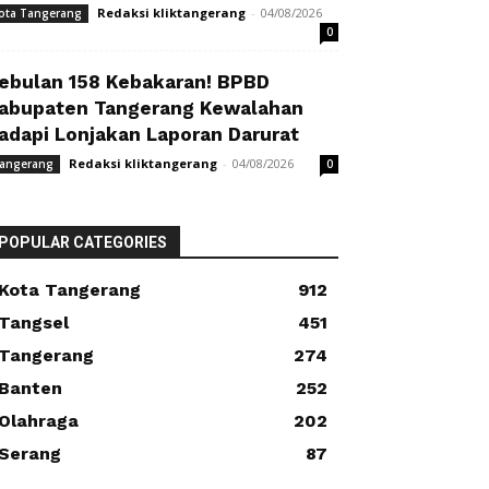
Redaksi kliktangerang
-
04/08/2026
ota Tangerang
0
ebulan 158 Kebakaran! BPBD
abupaten Tangerang Kewalahan
adapi Lonjakan Laporan Darurat
Redaksi kliktangerang
-
04/08/2026
angerang
0
POPULAR CATEGORIES
Kota Tangerang
912
Tangsel
451
Tangerang
274
Banten
252
Olahraga
202
Serang
87