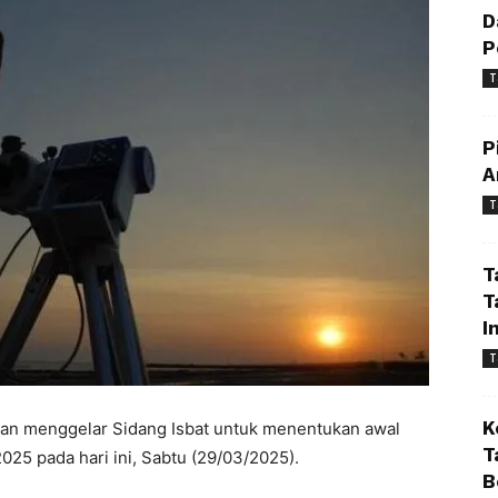
D
P
T
P
A
T
T
T
I
T
K
an menggelar Sidang Isbat untuk menentukan awal
T
 2025 pada hari ini, Sabtu (29/03/2025).
B