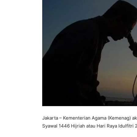
Jakarta – Kementerian Agama (Kemenag) ak
Syawal 1446 Hijriah atau Hari Raya Idulfitri