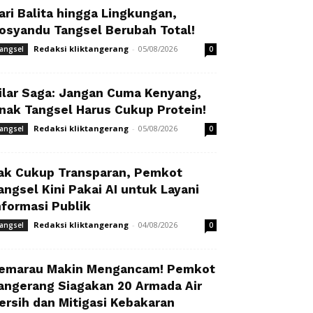
ari Balita hingga Lingkungan,
osyandu Tangsel Berubah Total!
Redaksi kliktangerang
-
05/08/2026
angsel
0
ilar Saga: Jangan Cuma Kenyang,
nak Tangsel Harus Cukup Protein!
Redaksi kliktangerang
-
05/08/2026
angsel
0
ak Cukup Transparan, Pemkot
angsel Kini Pakai AI untuk Layani
nformasi Publik
Redaksi kliktangerang
-
04/08/2026
angsel
0
emarau Makin Mengancam! Pemkot
angerang Siagakan 20 Armada Air
ersih dan Mitigasi Kebakaran