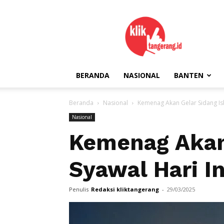
kliktangerang.id
BERANDA
NASIONAL
BANTEN
Beranda
Nasional
Kemenag Akan Gelar Sidang Isb
Nasional
Kemenag Akan 
Syawal Hari In
Penulis
Redaksi kliktangerang
-
29/03/2025