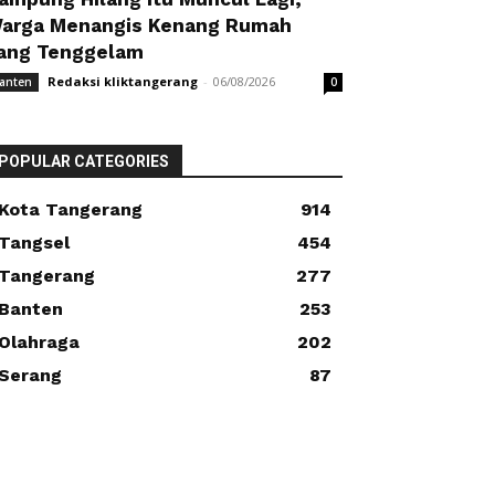
arga Menangis Kenang Rumah
ang Tenggelam
Redaksi kliktangerang
-
06/08/2026
anten
0
POPULAR CATEGORIES
Kota Tangerang
914
Tangsel
454
Tangerang
277
Banten
253
Olahraga
202
Serang
87