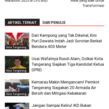
Marathon 2025 di CFD BSD
Awal yang Baik untuk
Transformasi
ARTIKEL TERKAIT
DARI PENULIS
Dari Kampung yang Tak Dikenal, Kini
Puri Dewata Indah Jadi Sorotan Berkat
Bendera 400 Meter
Kota Tangerang
Usai Wafatnya Rusdi Alam, Golkar Kota
Tangerang Siapkan Tiga Kandidat Ketua
DPRD
Kota Tangerang
Kemarau Makin Mengancam! Pemkot
Tangerang Siagakan 20 Armada Air
Bersih dan Mitigasi Kebakaran
Kota Tangerang
Jangan Sampai Keliru! IKD Bukan