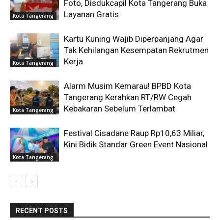
Foto, Disdukcapil Kota Tangerang Buka
Layanan Gratis
Kota Tangerang
Kartu Kuning Wajib Diperpanjang Agar
Tak Kehilangan Kesempatan Rekrutmen
Kerja
Kota Tangerang
Alarm Musim Kemarau! BPBD Kota
Tangerang Kerahkan RT/RW Cegah
Kebakaran Sebelum Terlambat
Kota Tangerang
Festival Cisadane Raup Rp10,63 Miliar,
Kini Bidik Standar Green Event Nasional
Kota Tangerang
RECENT POSTS