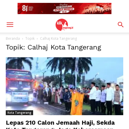
Beranda
Topik
Calhaj Kota Tangerang
Topik: Calhaj Kota Tangerang
Kota Tangerang
Lepas 210 Calon Jemaah Haji, Sekda