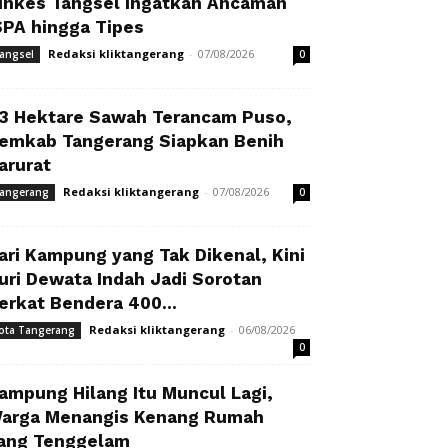
inkes Tangsel Ingatkan Ancaman
SPA hingga Tipes
Redaksi kliktangerang
-
07/08/2026
angsel
0
3 Hektare Sawah Terancam Puso,
emkab Tangerang Siapkan Benih
arurat
Redaksi kliktangerang
-
07/08/2026
angerang
0
ari Kampung yang Tak Dikenal, Kini
uri Dewata Indah Jadi Sorotan
erkat Bendera 400...
Redaksi kliktangerang
-
06/08/2026
ota Tangerang
0
ampung Hilang Itu Muncul Lagi,
arga Menangis Kenang Rumah
ang Tenggelam