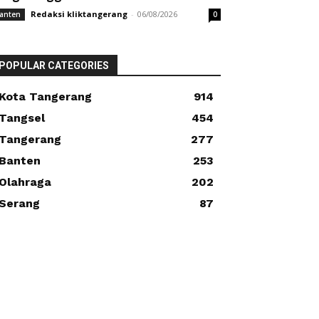
Redaksi kliktangerang
-
06/08/2026
anten
0
POPULAR CATEGORIES
Kota Tangerang
914
Tangsel
454
Tangerang
277
Banten
253
Olahraga
202
Serang
87