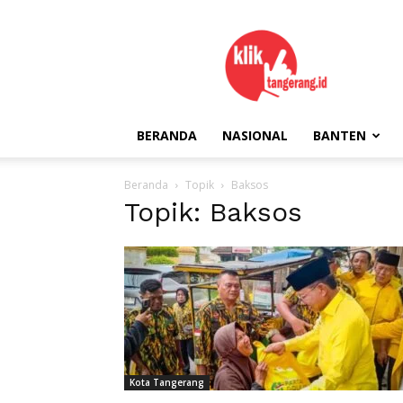
kliktangerang.id
BERANDA
NASIONAL
BANTEN
Beranda
Topik
Baksos
Topik: Baksos
Kota Tangerang