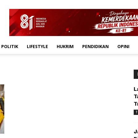
POLITIK
LIFESTYLE
HUKRIM
PENDIDIKAN
OPINI
L
T
T
T
J