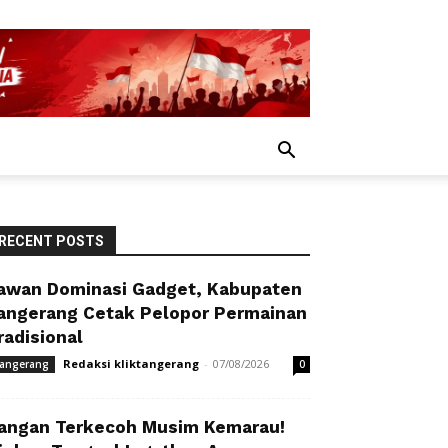
RECENT POSTS
awan Dominasi Gadget, Kabupaten
angerang Cetak Pelopor Permainan
radisional
Redaksi kliktangerang
-
07/08/2026
angerang
0
angan Terkecoh Musim Kemarau!