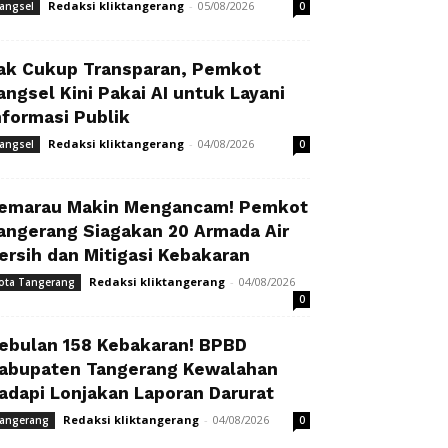
Redaksi kliktangerang
-
05/08/2026
angsel
0
ak Cukup Transparan, Pemkot
angsel Kini Pakai AI untuk Layani
nformasi Publik
Redaksi kliktangerang
-
04/08/2026
angsel
0
emarau Makin Mengancam! Pemkot
angerang Siagakan 20 Armada Air
ersih dan Mitigasi Kebakaran
Redaksi kliktangerang
-
04/08/2026
ota Tangerang
0
ebulan 158 Kebakaran! BPBD
abupaten Tangerang Kewalahan
adapi Lonjakan Laporan Darurat
Redaksi kliktangerang
-
04/08/2026
angerang
0