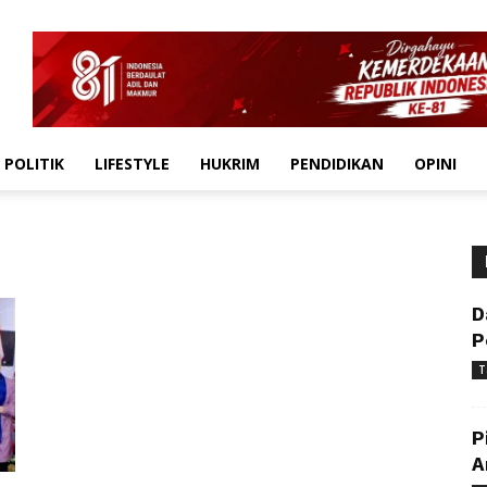
POLITIK
LIFESTYLE
HUKRIM
PENDIDIKAN
OPINI
D
P
T
P
A