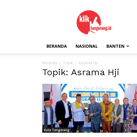
kliktangerang.id
BERANDA
NASIONAL
BANTEN
Beranda
Topik
Asrama Hji
Topik: Asrama Hji
Kota Tangerang