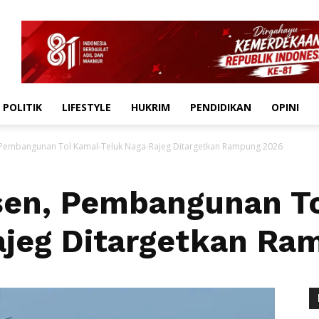
POLITIK
LIFESTYLE
HUKRIM
PENDIDIKAN
OPINI
 Pembangunan Tol Kamal-Teluk Naga-Rajeg Ditargetkan Rampung 2026
sen, Pembangunan T
ajeg Ditargetkan Ra