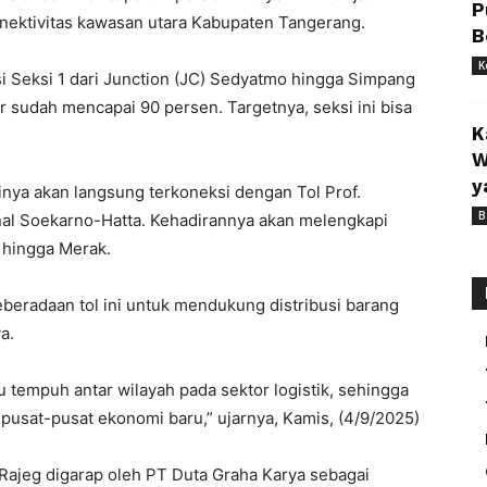
P
onektivitas kawasan utara Kabupaten Tangerang.
B
K
i Seksi 1 dari Junction (JC) Sedyatmo hingga Simpang
 sudah mencapai 90 persen. Targetnya, seksi ini bisa
K
W
y
tinya akan langsung terkoneksi dengan Tol Prof.
B
al Soekarno-Hatta. Kehadirannya akan melengkapi
 hingga Merak.
eradaan tol ini untuk mendukung distribusi barang
a.
tempuh antar wilayah pada sektor logistik, sehingga
usat-pusat ekonomi baru,” ujarnya, Kamis, (4/9/2025)
ajeg digarap oleh PT Duta Graha Karya sebagai