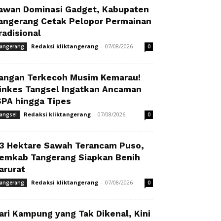
awan Dominasi Gadget, Kabupaten
angerang Cetak Pelopor Permainan
radisional
Redaksi kliktangerang
-
07/08/2026
angerang
0
angan Terkecoh Musim Kemarau!
inkes Tangsel Ingatkan Ancaman
SPA hingga Tipes
Redaksi kliktangerang
-
07/08/2026
angsel
0
3 Hektare Sawah Terancam Puso,
emkab Tangerang Siapkan Benih
arurat
Redaksi kliktangerang
-
07/08/2026
angerang
0
ari Kampung yang Tak Dikenal, Kini