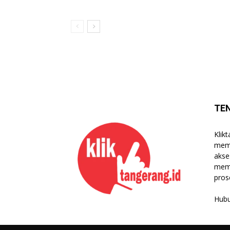
TE
Klik
memb
akse
mema
pros
Hubu