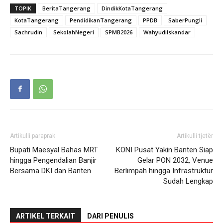
TOPIK
BeritaTangerang
DindikKotaTangerang
KotaTangerang
PendidikanTangerang
PPDB
SaberPungli
Sachrudin
SekolahNegeri
SPMB2026
WahyudiIskandar
Artikulli paraprak
Artikulli tjetër
Bupati Maesyal Bahas MRT
KONI Pusat Yakin Banten Siap
hingga Pengendalian Banjir
Gelar PON 2032, Venue
Bersama DKI dan Banten
Berlimpah hingga Infrastruktur
Sudah Lengkap
ARTIKEL TERKAIT
DARI PENULIS