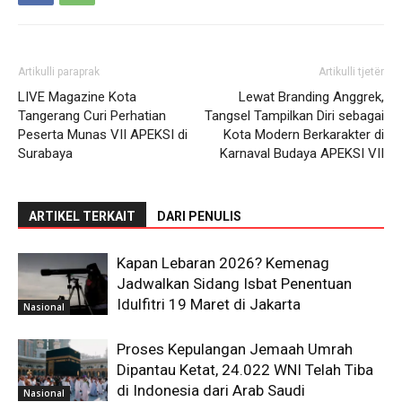
Artikulli paraprak
Artikulli tjetër
LIVE Magazine Kota
Lewat Branding Anggrek,
Tangerang Curi Perhatian
Tangsel Tampilkan Diri sebagai
Peserta Munas VII APEKSI di
Kota Modern Berkarakter di
Surabaya
Karnaval Budaya APEKSI VII
ARTIKEL TERKAIT
DARI PENULIS
Kapan Lebaran 2026? Kemenag
Jadwalkan Sidang Isbat Penentuan
Idulfitri 19 Maret di Jakarta
Nasional
Proses Kepulangan Jemaah Umrah
Dipantau Ketat, 24.022 WNI Telah Tiba
di Indonesia dari Arab Saudi
Nasional