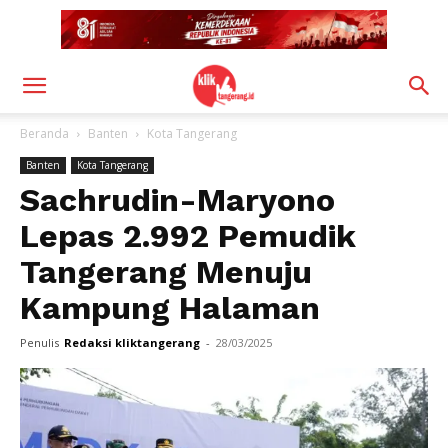
Beranda
Banten
Kota Tangerang
Banten
Kota Tangerang
Sachrudin-Maryono
Lepas 2.992 Pemudik
Tangerang Menuju
Kampung Halaman
Penulis
Redaksi kliktangerang
-
28/03/2025