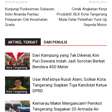
Artikulli paraprak
Artikulli tjetër
Kunjungi Puskesmas Sukasari,
Cetak Angkatan Kerja
Selvi Ananda Pantau
Produktif, BLK Kota Tangerang
Pelayanan Cek Kesehatan
Mulai Gelar Pelatihan Tune Up
Gratis
Sepeda Motor
ARTIKEL TERKAIT
DARI PENULIS
Dari Kampung yang Tak Dikenal, Kini
Puri Dewata Indah Jadi Sorotan Berkat
Bendera 400 Meter
Kota Tangerang
Usai Wafatnya Rusdi Alam, Golkar Kota
Tangerang Siapkan Tiga Kandidat Ketua
DPRD
Kota Tangerang
Kemarau Makin Mengancam! Pemkot
Tangerang Siagakan 20 Armada Air