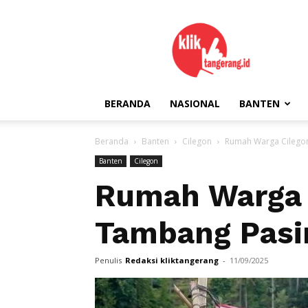
kliktangerang.id
BERANDA
NASIONAL
BANTEN
Beranda
Banten
Cilegon
Rumah Warga Cilegon
Banten
Cilegon
Rumah Warga 
Tambang Pasi
Penulis
Redaksi kliktangerang
-
11/09/2025