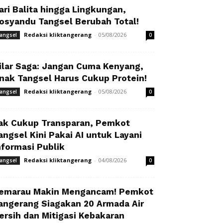
ari Balita hingga Lingkungan,
osyandu Tangsel Berubah Total!
Redaksi kliktangerang
-
05/08/2026
angsel
0
ilar Saga: Jangan Cuma Kenyang,
nak Tangsel Harus Cukup Protein!
Redaksi kliktangerang
-
05/08/2026
angsel
0
ak Cukup Transparan, Pemkot
angsel Kini Pakai AI untuk Layani
nformasi Publik
Redaksi kliktangerang
-
04/08/2026
angsel
0
emarau Makin Mengancam! Pemkot
angerang Siagakan 20 Armada Air
ersih dan Mitigasi Kebakaran