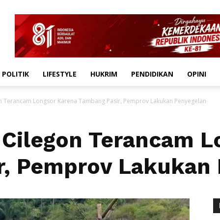
POLITIK
LIFESTYLE
HUKRIM
PENDIDIKAN
OPINI
 Terancam Longsor Karena Tambang Pasir, Pemprov Lakukan Penyegelan
Cilegon Terancam L
r, Pemprov Lakukan