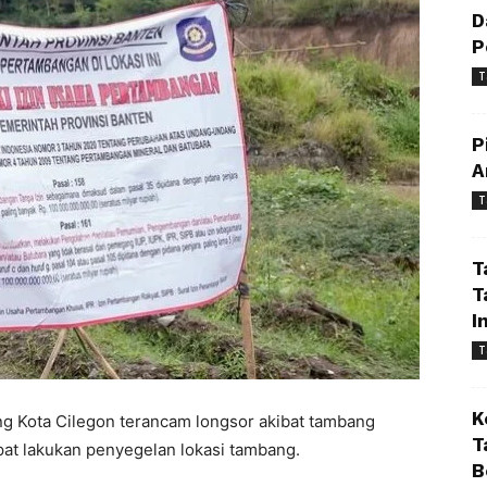
D
P
T
P
A
T
T
T
I
T
K
g Kota Cilegon terancam longsor akibat tambang
T
pat lakukan penyegelan lokasi tambang.
B