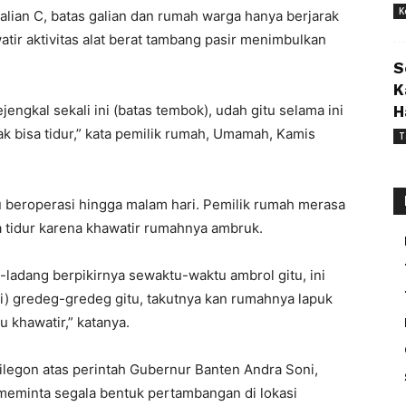
K
alian C, batas galian dan rumah warga hanya berjarak
tir aktivitas alat berat tambang pasir menimbulkan
S
K
jengkal sekali ini (batas tembok), udah gitu selama ini
H
ak bisa tidur,” kata pemilik rumah, Umamah, Kamis
T
tu beroperasi hingga malam hari. Pemilik rumah merasa
 tidur karena khawatir rumahnya ambruk.
-ladang berpikirnya sewaktu-waktu ambrol gitu, ini
nyi) gredeg-gredeg gitu, takutnya kan rumahnya lapuk
u khawatir,” katanya.
legon atas perintah Gubernur Banten Andra Soni,
meminta segala bentuk pertambangan di lokasi