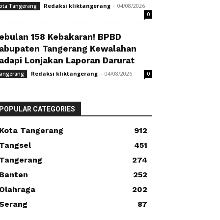
Redaksi kliktangerang
-
04/08/2026
ota Tangerang
0
ebulan 158 Kebakaran! BPBD
abupaten Tangerang Kewalahan
adapi Lonjakan Laporan Darurat
Redaksi kliktangerang
-
04/08/2026
angerang
0
POPULAR CATEGORIES
Kota Tangerang
912
Tangsel
451
Tangerang
274
Banten
252
Olahraga
202
Serang
87