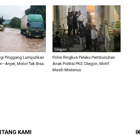
Cilegon
nggi Pinggang Lumpuhkan
Polisi Ringkus Pelaku Pembunuhan
on–Anyer, Motor Tak Bisa
Anak Politisi PKS Cilegon, Motif
Masih Misterius
NTANG KAMI
I