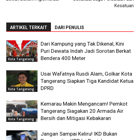
Kesatuan
ARTIKEL TERKAIT
DARI PENULIS
Dari Kampung yang Tak Dikenal, Kini
Puri Dewata Indah Jadi Sorotan Berkat
Bendera 400 Meter
Kota Tangerang
Usai Wafatnya Rusdi Alam, Golkar Kota
Tangerang Siapkan Tiga Kandidat Ketua
DPRD
Kota Tangerang
Kemarau Makin Mengancam! Pemkot
Tangerang Siagakan 20 Armada Air
Bersih dan Mitigasi Kebakaran
Kota Tangerang
Jangan Sampai Keliru! IKD Bukan