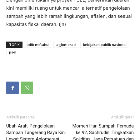
kini memiliki ruang untuk mencari alternatif pengelolaan
sampah yang lebih ramah lingkungan, efisien, dan sesuai
kapasitas fiskal daerah. (jn)
TOPIK
adib miftahul
aglomerasi
kebijakan publik nasional
psel
Artikulli paraprak
Artikulli tjetër
Ubah Arah, Pengelolaan
Momen Hari Sumpah Pemuda
Sampah Tangerang Raya Kini
ke 92, Sachrudin: Tingkatkan
Lewat Sistem Aglomerasi
Soliditas, Jaga Persatuan dan