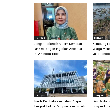
Tangsel
Banten
Jangan Terkecoh Musim Kemarau!
Kampung Hil
Dinkes Tangsel Ingatkan Ancaman
Warga Mena
ISPA hingga Tipes
yang Tengg
Tangsel
Tangsel
Tunda Pembebasan Lahan Puspem
Dari Balita 
Tangsel, Fokus Rampungkan Proyek
Posyandu Ta