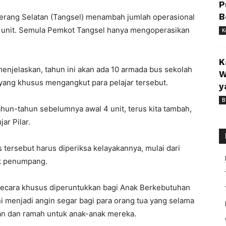
P
B
rang Selatan (Tangsel) menambah jumlah operasional
10 unit. Semula Pemkot Tangsel hanya mengoperasikan
K
K
 menjelaskan, tahun ini akan ada 10 armada bus sekolah
W
 yang khusus mengangkut para pelajar tersebut.
y
B
tahun-tahun sebelumnya awal 4 unit, terus kita tambah,
ar Pilar.
tersebut harus diperiksa kelayakannya, mulai dari
uk penumpang.
a secara khusus diperuntukkan bagi Anak Berkebutuhan
i menjadi angin segar bagi para orang tua yang selama
man dan ramah untuk anak-anak mereka.