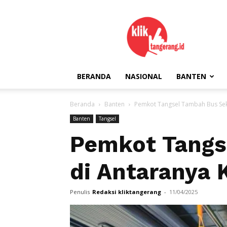
kliktangerang.id
BERANDA
NASIONAL
BANTEN
Beranda
Banten
Pemkot Tangsel Tambah Bus Seko
Banten
Tangsel
Pemkot Tangse
di Antaranya
Penulis
Redaksi kliktangerang
-
11/04/2025