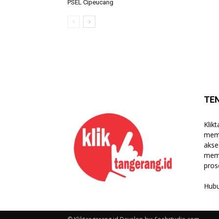
PSEL Cipeucang
TE
Klik
memb
akse
mema
pros
Hubu