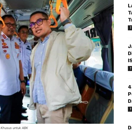
L
T
T
T
J
D
I
T
4
P
D
T
D
a Khusus untuk ABK