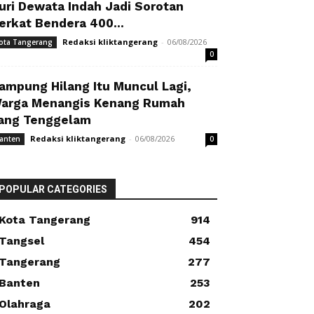
uri Dewata Indah Jadi Sorotan
erkat Bendera 400...
Redaksi kliktangerang
-
06/08/2026
ota Tangerang
0
ampung Hilang Itu Muncul Lagi,
arga Menangis Kenang Rumah
ang Tenggelam
Redaksi kliktangerang
-
06/08/2026
anten
0
POPULAR CATEGORIES
Kota Tangerang
914
Tangsel
454
Tangerang
277
Banten
253
Olahraga
202