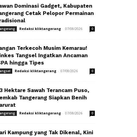
awan Dominasi Gadget, Kabupaten
angerang Cetak Pelopor Permainan
radisional
Redaksi kliktangerang
-
07/08/2026
angerang
0
angan Terkecoh Musim Kemarau!
inkes Tangsel Ingatkan Ancaman
SPA hingga Tipes
Redaksi kliktangerang
-
07/08/2026
angsel
0
3 Hektare Sawah Terancam Puso,
emkab Tangerang Siapkan Benih
arurat
Redaksi kliktangerang
-
07/08/2026
angerang
0
ari Kampung yang Tak Dikenal, Kini