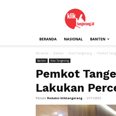
kliktangerang.id
BERANDA
NASIONAL
BANTEN
Beranda
Banten
Kota Tangerang
Pemkot Tange
Banten
Kota Tangerang
Pemkot Tange
Lakukan Perce
Penulis
Redaksi kliktangerang
-
27/11/2025