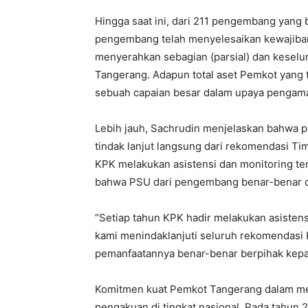
Hingga saat ini, dari 211 pengembang yang 
pengembang telah menyelesaikan kewajiban
menyerahkan sebagian (parsial) dan keselu
Tangerang. Adapun total aset Pemkot yang te
sebuah capaian besar dalam upaya pengama
Lebih jauh, Sachrudin menjelaskan bahwa p
tindak lanjut langsung dari rekomendasi T
KPK melakukan asistensi dan monitoring t
bahwa PSU dari pengembang benar-benar dis
“Setiap tahun KPK hadir melakukan asistensi
kami menindaklanjuti seluruh rekomendasi 
pemanfaatannya benar-benar berpihak kepa
Komitmen kuat Pemkot Tangerang dalam m
pengakuan di tingkat nasional. Pada tahun