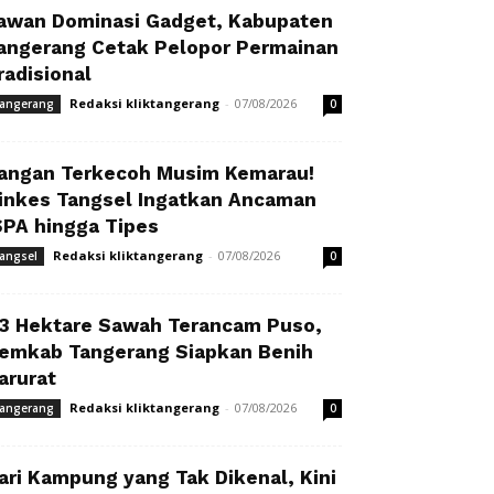
awan Dominasi Gadget, Kabupaten
angerang Cetak Pelopor Permainan
radisional
Redaksi kliktangerang
-
07/08/2026
angerang
0
angan Terkecoh Musim Kemarau!
inkes Tangsel Ingatkan Ancaman
SPA hingga Tipes
Redaksi kliktangerang
-
07/08/2026
angsel
0
3 Hektare Sawah Terancam Puso,
emkab Tangerang Siapkan Benih
arurat
Redaksi kliktangerang
-
07/08/2026
angerang
0
ari Kampung yang Tak Dikenal, Kini