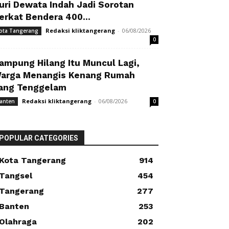
uri Dewata Indah Jadi Sorotan
erkat Bendera 400...
Redaksi kliktangerang
-
06/08/2026
ota Tangerang
0
ampung Hilang Itu Muncul Lagi,
arga Menangis Kenang Rumah
ang Tenggelam
Redaksi kliktangerang
-
06/08/2026
anten
0
POPULAR CATEGORIES
Kota Tangerang
914
Tangsel
454
Tangerang
277
Banten
253
Olahraga
202