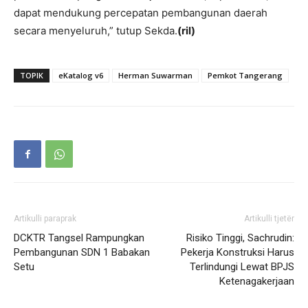
dapat mendukung percepatan pembangunan daerah
secara menyeluruh,” tutup Sekda.
(ril)
TOPIK
eKatalog v6
Herman Suwarman
Pemkot Tangerang
Artikulli paraprak
Artikulli tjetër
DCKTR Tangsel Rampungkan
Risiko Tinggi, Sachrudin:
Pembangunan SDN 1 Babakan
Pekerja Konstruksi Harus
Setu
Terlindungi Lewat BPJS
Ketenagakerjaan