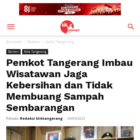
Beranda
Banten
Kota Tangerang
Banten
Kota Tangerang
Pemkot Tangerang Imbau
Wisatawan Jaga
Kebersihan dan Tidak
Membuang Sampah
Sembarangan
Penulis
Redaksi kliktangerang
-
04/04/2025