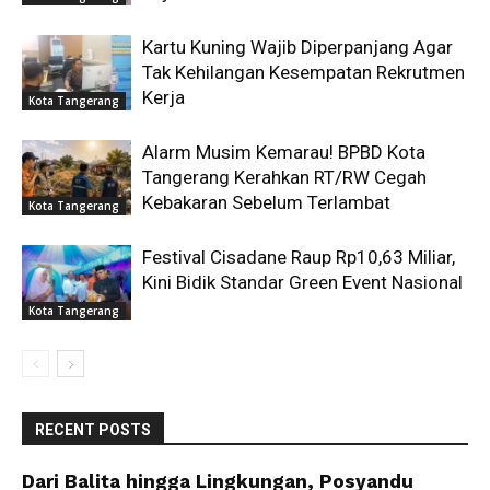
Kartu Kuning Wajib Diperpanjang Agar
Tak Kehilangan Kesempatan Rekrutmen
Kerja
Kota Tangerang
Alarm Musim Kemarau! BPBD Kota
Tangerang Kerahkan RT/RW Cegah
Kebakaran Sebelum Terlambat
Kota Tangerang
Festival Cisadane Raup Rp10,63 Miliar,
Kini Bidik Standar Green Event Nasional
Kota Tangerang
RECENT POSTS
Dari Balita hingga Lingkungan, Posyandu