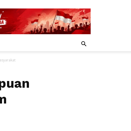
asyarakat
mpuan
m