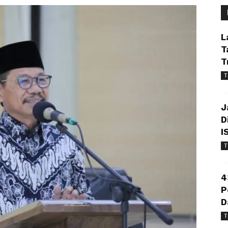
L
T
T
T
J
D
I
T
4
P
D
T