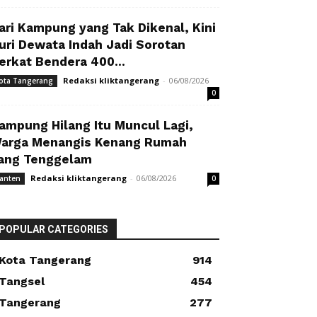
ari Kampung yang Tak Dikenal, Kini
uri Dewata Indah Jadi Sorotan
erkat Bendera 400...
Redaksi kliktangerang
-
06/08/2026
ota Tangerang
0
ampung Hilang Itu Muncul Lagi,
arga Menangis Kenang Rumah
ang Tenggelam
Redaksi kliktangerang
-
06/08/2026
anten
0
POPULAR CATEGORIES
Kota Tangerang
914
Tangsel
454
Tangerang
277