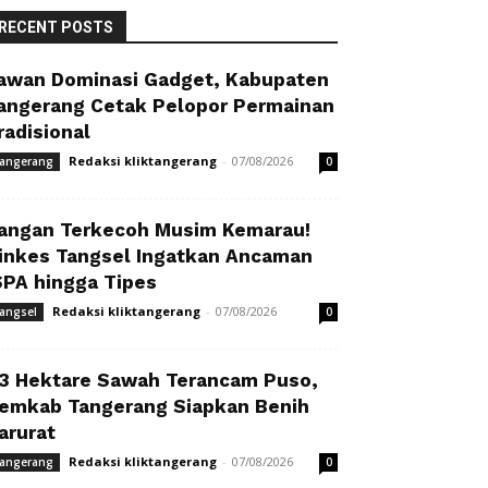
RECENT POSTS
awan Dominasi Gadget, Kabupaten
angerang Cetak Pelopor Permainan
radisional
Redaksi kliktangerang
-
07/08/2026
angerang
0
angan Terkecoh Musim Kemarau!
inkes Tangsel Ingatkan Ancaman
SPA hingga Tipes
Redaksi kliktangerang
-
07/08/2026
angsel
0
3 Hektare Sawah Terancam Puso,
emkab Tangerang Siapkan Benih
arurat
Redaksi kliktangerang
-
07/08/2026
angerang
0