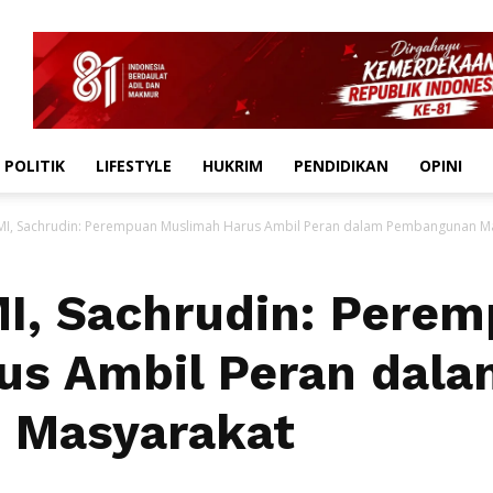
POLITIK
LIFESTYLE
HUKRIM
PENDIDIKAN
OPINI
GMI, Sachrudin: Perempuan Muslimah Harus Ambil Peran dalam Pembangunan M
MI, Sachrudin: Pere
us Ambil Peran dala
 Masyarakat