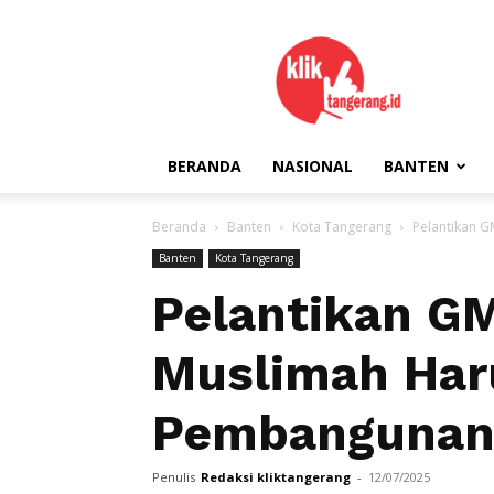
kliktangerang.id
BERANDA
NASIONAL
BANTEN
Beranda
Banten
Kota Tangerang
Pelantikan 
Banten
Kota Tangerang
Pelantikan G
Muslimah Har
Pembangunan
Penulis
Redaksi kliktangerang
-
12/07/2025