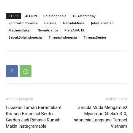
TOPIK
AFFU19
BolaIndonesia
FIFAMatchday
FootballIndonesia
Garuda
GarudaMuda
JohnHerdman
MathewBaker
NovaArianto
PialaAFFU19
SepakBolaIndonesia
TimnasIndonesia
TimnasSenior
Artikulli paraprak
Artikulli tjetër
Lupakan Taman Berantakan!
Garuda Muda Mengamuk!
Konsep Botanical Bento
Myanmar Dibekuk 3-0,
Garden Jadi Rahasia Rumah
Indonesia Langsung Tempel
Makin Instagramable
Vietnam