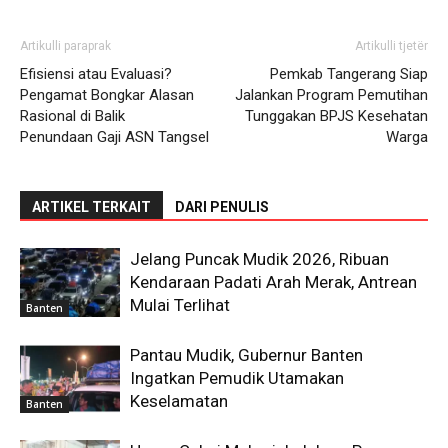
Artikulli paraprak
Artikulli tjetër
Efisiensi atau Evaluasi?
Pemkab Tangerang Siap
Pengamat Bongkar Alasan
Jalankan Program Pemutihan
Rasional di Balik
Tunggakan BPJS Kesehatan
Penundaan Gaji ASN Tangsel
Warga
ARTIKEL TERKAIT
DARI PENULIS
Jelang Puncak Mudik 2026, Ribuan
Kendaraan Padati Arah Merak, Antrean
Mulai Terlihat
Banten
Pantau Mudik, Gubernur Banten
Ingatkan Pemudik Utamakan
Keselamatan
Banten