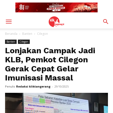
Beranda
Banten
Cilegon
Banten
Cilegon
Lonjakan Campak Jadi
KLB, Pemkot Cilegon
Gerak Cepat Gelar
Imunisasi Massal
Penulis
Redaksi kliktangerang
-
29/10/2025