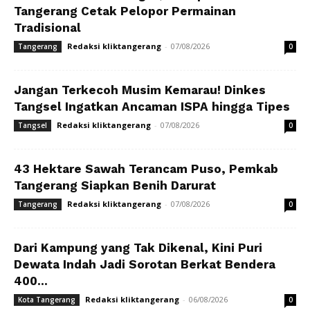
Tangerang Cetak Pelopor Permainan
Tradisional
Redaksi kliktangerang
-
07/08/2026
Tangerang
0
Jangan Terkecoh Musim Kemarau! Dinkes
Tangsel Ingatkan Ancaman ISPA hingga Tipes
Redaksi kliktangerang
-
07/08/2026
Tangsel
0
43 Hektare Sawah Terancam Puso, Pemkab
Tangerang Siapkan Benih Darurat
Redaksi kliktangerang
-
07/08/2026
Tangerang
0
Dari Kampung yang Tak Dikenal, Kini Puri
Dewata Indah Jadi Sorotan Berkat Bendera
400...
Redaksi kliktangerang
-
06/08/2026
Kota Tangerang
0