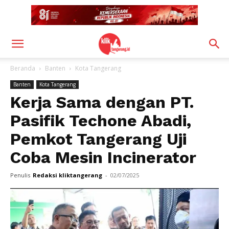
Beranda
Banten
Kota Tangerang
Banten
Kota Tangerang
Kerja Sama dengan PT.
Pasifik Techone Abadi,
Pemkot Tangerang Uji
Coba Mesin Incinerator
Penulis
Redaksi kliktangerang
-
02/07/2025