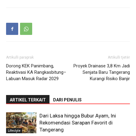
Artikulli paraprak
Artikulli tjetër
Dorong KEK Panimbang,
Proyek Drainase 3,8 Km Jadi
Reaktivasi KA Rangkasbitung–
Senjata Baru Tangerang
Labuan Masuk Radar 2029
Kurangi Risiko Banjir
ARTIKEL TERKAIT
DARI PENULIS
Dari Laksa hingga Bubur Ayam, Ini
Rekomendasi Sarapan Favorit di
Tangerang
Lifestyle