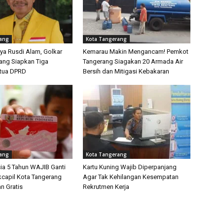
rang
Kota Tangerang
ya Rusdi Alam, Golkar
Kemarau Makin Mengancam! Pemkot
ang Siapkan Tiga
Tangerang Siagakan 20 Armada Air
etua DPRD
Bersih dan Mitigasi Kebakaran
rang
Kota Tangerang
ia 5 Tahun WAJIB Ganti
Kartu Kuning Wajib Diperpanjang
kcapil Kota Tangerang
Agar Tak Kehilangan Kesempatan
n Gratis
Rekrutmen Kerja