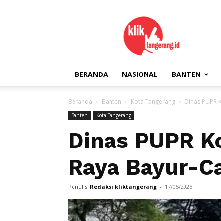
kliktangerang.id
BERANDA
NASIONAL
BANTEN
Beranda
Banten
Kota Tangerang
Dinas PUPR K
Banten
Kota Tangerang
Dinas PUPR K
Raya Bayur-C
Penulis
Redaksi kliktangerang
-
17/05/2025