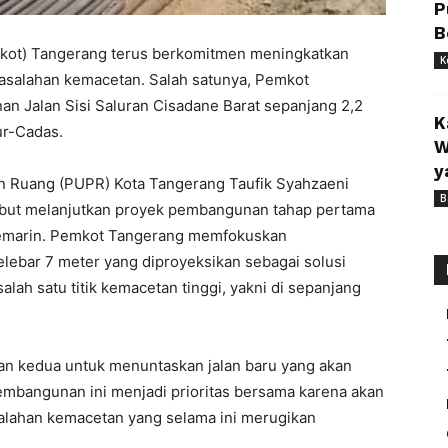
P
B
kot) Tangerang terus berkomitmen meningkatkan
K
masalahan kemacetan. Salah satunya, Pemkot
n Jalan Sisi Saluran Cisadane Barat sepanjang 2,2
K
r-Cadas.
W
y
n Ruang (PUPR) Kota Tangerang Taufik Syahzaeni
B
ebut melanjutkan proyek pembangunan tahap pertama
 kemarin. Pemkot Tangerang memfokuskan
lebar 7 meter yang diproyeksikan sebagai solusi
lah satu titik kemacetan tinggi, yakni di sepanjang
n kedua untuk menuntaskan jalan baru yang akan
bangunan ini menjadi prioritas bersama karena akan
alahan kemacetan yang selama ini merugikan