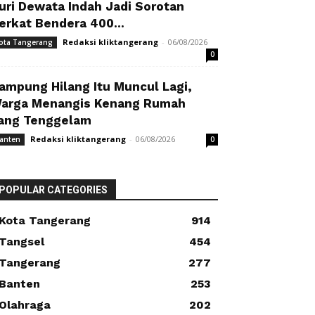
uri Dewata Indah Jadi Sorotan
erkat Bendera 400...
Redaksi kliktangerang
-
06/08/2026
ota Tangerang
0
ampung Hilang Itu Muncul Lagi,
arga Menangis Kenang Rumah
ang Tenggelam
Redaksi kliktangerang
-
06/08/2026
anten
0
POPULAR CATEGORIES
Kota Tangerang
914
Tangsel
454
Tangerang
277
Banten
253
Olahraga
202