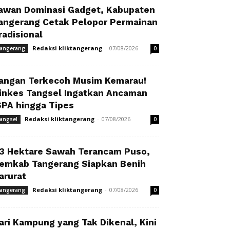
awan Dominasi Gadget, Kabupaten
angerang Cetak Pelopor Permainan
radisional
Redaksi kliktangerang
-
07/08/2026
angerang
0
angan Terkecoh Musim Kemarau!
inkes Tangsel Ingatkan Ancaman
SPA hingga Tipes
Redaksi kliktangerang
-
07/08/2026
angsel
0
3 Hektare Sawah Terancam Puso,
emkab Tangerang Siapkan Benih
arurat
Redaksi kliktangerang
-
07/08/2026
angerang
0
ari Kampung yang Tak Dikenal, Kini