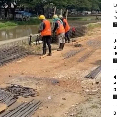
L
T
T
T
J
D
I
T
4
P
D
T
D