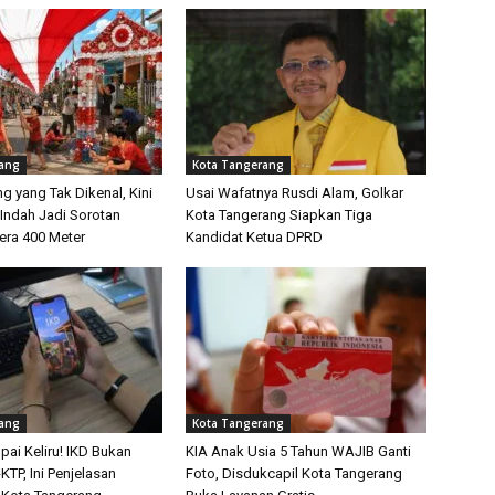
rang
Kota Tangerang
g yang Tak Dikenal, Kini
Usai Wafatnya Rusdi Alam, Golkar
 Indah Jadi Sorotan
Kota Tangerang Siapkan Tiga
era 400 Meter
Kandidat Ketua DPRD
rang
Kota Tangerang
ai Keliru! IKD Bukan
KIA Anak Usia 5 Tahun WAJIB Ganti
KTP, Ini Penjelasan
Foto, Disdukcapil Kota Tangerang