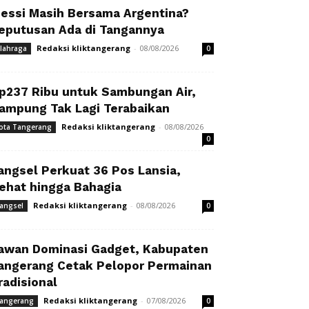
essi Masih Bersama Argentina?
eputusan Ada di Tangannya
Redaksi kliktangerang
-
08/08/2026
lahraga
0
p237 Ribu untuk Sambungan Air,
ampung Tak Lagi Terabaikan
Redaksi kliktangerang
-
08/08/2026
ota Tangerang
0
angsel Perkuat 36 Pos Lansia,
ehat hingga Bahagia
Redaksi kliktangerang
-
08/08/2026
angsel
0
awan Dominasi Gadget, Kabupaten
angerang Cetak Pelopor Permainan
radisional
Redaksi kliktangerang
-
07/08/2026
angerang
0