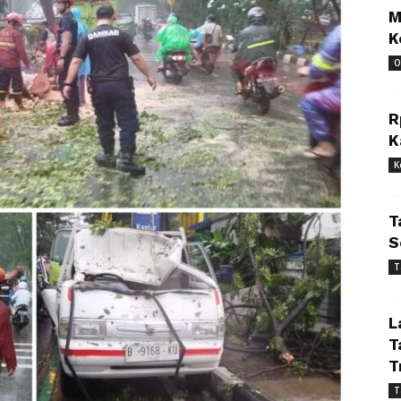
M
K
O
R
K
K
T
S
T
L
T
T
T