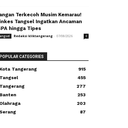
angan Terkecoh Musim Kemarau!
inkes Tangsel Ingatkan Ancaman
SPA hingga Tipes
Redaksi kliktangerang
-
07/08/2026
angsel
0
POPULAR CATEGORIES
Kota Tangerang
915
Tangsel
455
Tangerang
277
Banten
253
Olahraga
203
Serang
87