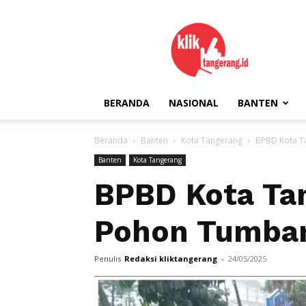
kliktangerang.id
BERANDA
NASIONAL
BANTEN
Beranda
Banten
Kota Tangerang
BPBD Kota T
Banten
Kota Tangerang
BPBD Kota Ta
Pohon Tumban
Penulis
Redaksi kliktangerang
-
24/05/2025