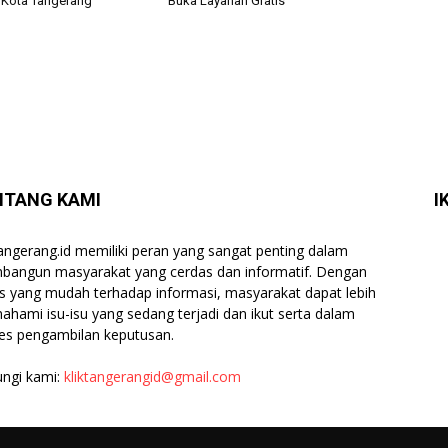
 Kota Tangerang
Buka Layanan Gratis
NTANG KAMI
I
tangerang.id memiliki peran yang sangat penting dalam
angun masyarakat yang cerdas dan informatif. Dengan
s yang mudah terhadap informasi, masyarakat dapat lebih
hami isu-isu yang sedang terjadi dan ikut serta dalam
es pengambilan keputusan.
ngi kami:
kliktangerangid@gmail.com