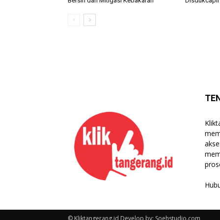
Bersih dan Mitigasi Kebakaran
Disdukcapil
TE
Klik
memb
akse
mema
pros
Hubu
© Kliktangerang.id Develop by: Soehstudio.com