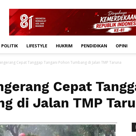
POLITIK
LIFESTYLE
HUKRIM
PENDIDIKAN
OPINI
angerang Cepat Tanggap Tangani Pohon Tumbang di Jalan TMP Taruna
ngerang Cepat Tangg
g di Jalan TMP Tar