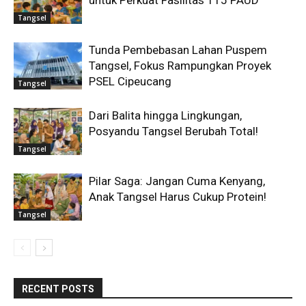
untuk Perkuat Fasilitas 115 PAUD
Tangsel
Tunda Pembebasan Lahan Puspem
Tangsel, Fokus Rampungkan Proyek
PSEL Cipeucang
Tangsel
Dari Balita hingga Lingkungan,
Posyandu Tangsel Berubah Total!
Tangsel
Pilar Saga: Jangan Cuma Kenyang,
Anak Tangsel Harus Cukup Protein!
Tangsel
RECENT POSTS