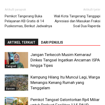
Artikulli paraprak
Artikulli tjetër
Pemkot Tangerang Buka
Wali Kota Tangerang Tanggapi
Pelayanan KB Gratis di 14
Apresiasi dan Masukan Fraksi
Puskesmas, Berikut Jadwalnya
Soal Dua Raperda
ARTIKEL TERKAIT
DARI PENULIS
Jangan Terkecoh Musim Kemarau!
Dinkes Tangsel Ingatkan Ancaman ISPA
hingga Tipes
Tangsel
Kampung Hilang Itu Muncul Lagi, Warga
Menangis Kenang Rumah yang
Tenggelam
Banten
Pemkot Tangsel Gelontorkan Rp4 Miliar