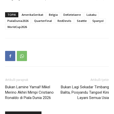
TOPIK
AmerikaSerikat
Belgia
DeKetelaere
Lukaku
PialaDunia2026
QuarterFinal
RedDevils
Seattle
Spanyol
WorldCup2026
Artikulli paraprak
Artikulli tjetër
Bukan Lamine Yamal! Mikel
Bukan Lagi Sekadar Timbang
Merino Akhiri Mimpi Cristiano
Balita, Posyandu Tangsel Kini
Ronaldo di Piala Dunia 2026
Layani Semua Usia